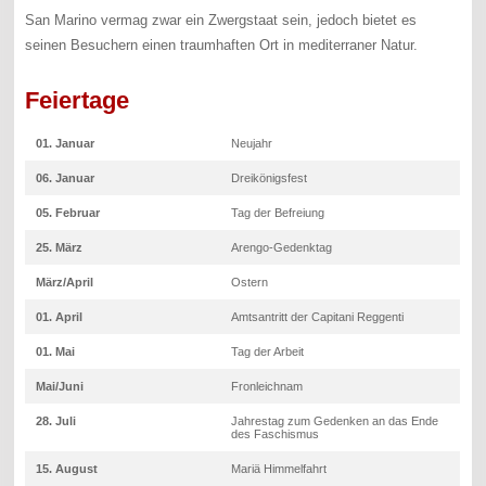
San Marino vermag zwar ein Zwergstaat sein, jedoch bietet es
seinen Besuchern einen traumhaften Ort in mediterraner Natur.
Feiertage
01. Januar
Neujahr
06. Januar
Dreikönigsfest
05. Februar
Tag der Befreiung
25. März
Arengo-Gedenktag
März/April
Ostern
01. April
Amtsantritt der Capitani Reggenti
01. Mai
Tag der Arbeit
Mai/Juni
Fronleichnam
28. Juli
Jahrestag zum Gedenken an das Ende
des Faschismus
15. August
Mariä Himmelfahrt