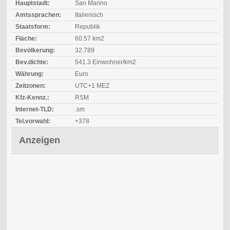
Hauptstadt:
San Marino
Amtssprachen:
Italienisch
Staatsform:
Republik
Fläche:
60.57 km2
Bevölkerung:
32.789
Bev.dichte:
541.3 Einwohner/km2
Währung:
Euro
Zeitzonen:
UTC+1 MEZ
Kfz-Kennz.:
RSM
Internet-TLD:
.sm
Tel.vorwahl:
+378
Anzeigen