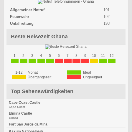
Allgemeiner Notruf
191
Feuerwehr
192
Unfallrettung
193
Beste Reisezeit Ghana
1
2
3
4
5
6
7
8
9
10
11
12
1-12
Monat
Ideal
Übergangszeit
Ungeeignet
Top Sehenswürdigkeiten
Cape Coast Castle
Cape Coast
Elmina Castle
Elmina
Fort Sao Jorge da Mina
Kakum Nationalpark