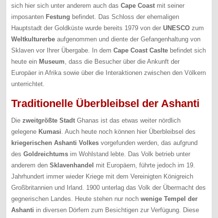
sich hier sich unter anderem auch das
Cape Coast
mit seiner
imposanten
Festung
befindet. Das Schloss der ehemaligen
Hauptstadt der Goldküste wurde bereits 1979 von der
UNESCO
zum
Weltkulturerbe
aufgenommen und diente der Gefangenhaltung von
Sklaven vor Ihrer Übergabe. In dem
Cape Coast Caslte
befindet sich
heute ein
Museum
, dass die Besucher über die Ankunft der
Europäer in Afrika sowie über die Interaktionen zwischen den Völkern
unterrichtet.
Traditionelle Überbleibsel der Ashanti
Die
zweitgrößte Stadt
Ghanas ist das etwas weiter nördlich
gelegene
Kumasi
. Auch heute noch können hier Überbleibsel des
kriegerischen Ashanti Volkes
vorgefunden werden, das aufgrund
des
Goldreichtums
im Wohlstand lebte. Das Volk betrieb unter
anderem den
Sklavenhandel
mit Europäern, führte jedoch im 19.
Jahrhundert immer wieder Kriege mit dem Vereinigten Königreich
Großbritannien und Irland. 1900 unterlag das Volk der Übermacht des
gegnerischen Landes. Heute stehen nur noch
wenige Tempel der
Ashanti
in diversen Dörfern zum Besichtigen zur Verfügung. Diese