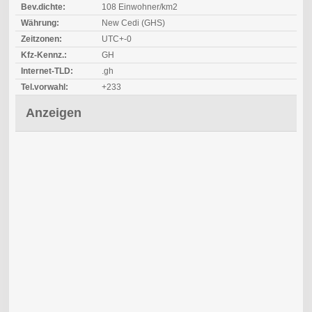
Bev.dichte:
108 Einwohner/km2
Währung:
New Cedi (GHS)
Zeitzonen:
UTC+-0
Kfz-Kennz.:
GH
Internet-TLD:
.gh
Tel.vorwahl:
+233
Anzeigen