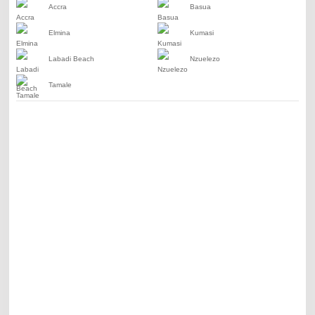
Accra
Basua
Elmina
Kumasi
Labadi Beach
Nzuelezo
Tamale