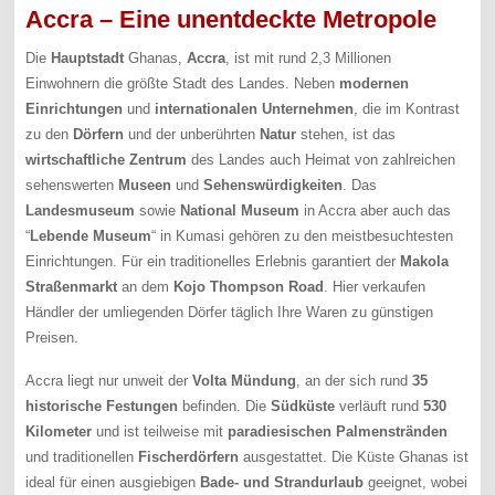
Accra – Eine unentdeckte Metropole
Die
Hauptstadt
Ghanas,
Accra
, ist mit rund 2,3 Millionen
Einwohnern die größte Stadt des Landes. Neben
modernen
Einrichtungen
und
internationalen Unternehmen
, die im Kontrast
zu den
Dörfern
und der unberührten
Natur
stehen, ist das
wirtschaftliche Zentrum
des Landes auch Heimat von zahlreichen
sehenswerten
Museen
und
Sehenswürdigkeiten
. Das
Landesmuseum
sowie
National Museum
in Accra aber auch das
“
Lebende Museum
“ in Kumasi gehören zu den meistbesuchtesten
Einrichtungen. Für ein traditionelles Erlebnis garantiert der
Makola
Straßenmarkt
an dem
Kojo Thompson Road
. Hier verkaufen
Händler der umliegenden Dörfer täglich Ihre Waren zu günstigen
Preisen.
Accra liegt nur unweit der
Volta Mündung
, an der sich rund
35
historische Festungen
befinden. Die
Südküste
verläuft rund
530
Kilometer
und ist teilweise mit
paradiesischen Palmenstränden
und traditionellen
Fischerdörfern
ausgestattet. Die Küste Ghanas ist
ideal für einen ausgiebigen
Bade- und Strandurlaub
geeignet, wobei