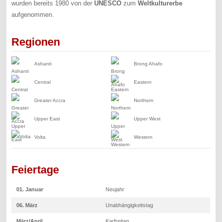
wurden bereits 1980 von der
UNESCO
zum
Weltkulturerbe
aufgenommen.
Regionen
Ashanti
Brong Ahafo
Central
Eastern
Greater Accra
Northern
Upper East
Upper West
Volta
Western
Feiertage
01. Januar
Neujahr
06. März
Unabhängigkeitstag
März/April
Karfreitag