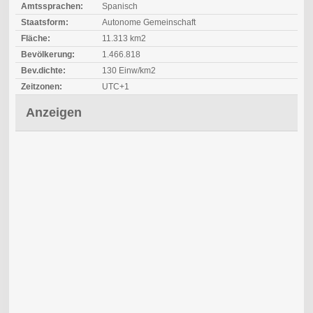
Amtssprachen:
Spanisch
Staatsform:
Autonome Gemeinschaft
Fläche:
11.313 km2
Bevölkerung:
1.466.818
Bev.dichte:
130 Einw/km2
Zeitzonen:
UTC+1
Anzeigen