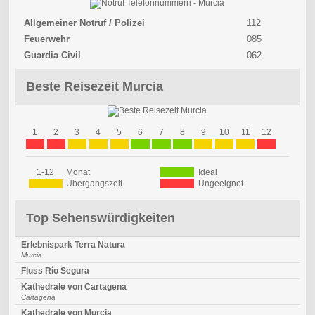
Allgemeiner Notruf / Polizei
112
Feuerwehr
085
Guardia Civil
062
Beste Reisezeit Murcia
1
2
3
4
5
6
7
8
9
10
11
12
1-12
Monat
Ideal
Übergangszeit
Ungeeignet
Top Sehenswürdigkeiten
Erlebnispark Terra Natura
Murcia
Fluss Río Segura
Kathedrale von Cartagena
Cartagena
Kathedrale von Murcia