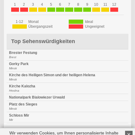
1
2
3
4
5
6
7
8
9
10
11
12
1-12
Monat
Ideal
Übergangszeit
Ungeeignet
Top Sehenswürdigkeiten
Brester Festung
Brest
Gorky Park
Minsk
Kirche des Heiligen Simon und der heiligen Helena
Minsk
Kirche Kalozha
Hrodna
Nationalpark Bialowiezer Urwald
Platz des Sieges
Minsk
Schloss Mir
Mir
Wir verwenden Cookies, um Ihnen personalisierte Inhalte
×