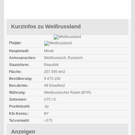
Kurzinfos zu Weißrussland
Flagge:
Hauptstadt:
Minsk
Amtssprachen:
Weißrussisch, Russisch
Staatsform:
Republik
Fläche:
207.595 km2
Bevölkerung:
9.475.100
Bev.dichte:
49 Einw/km2
Währung:
Weißrussischer Rubel (BYR)
Zeitzonen:
UTC+3
Postleitzahl:
.by
Kfz-Kennz.:
BY
Tel.vorwahl:
+375
Anzeigen