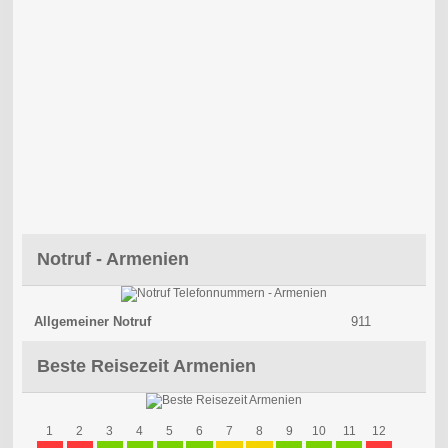
Notruf - Armenien
Allgemeiner Notruf
911
Beste Reisezeit Armenien
1
2
3
4
5
6
7
8
9
10
11
12