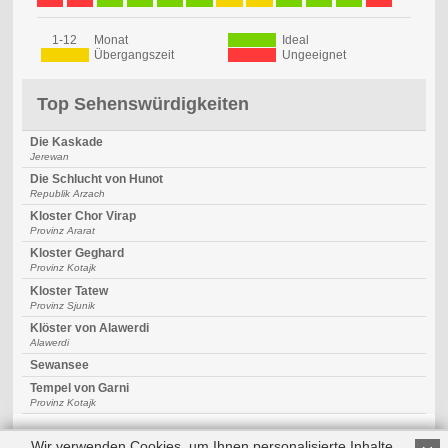
1-12
Monat
Ideal
Übergangszeit
Ungeeignet
Top Sehenswürdigkeiten
Die Kaskade
Jerewan
Die Schlucht von Hunot
Republik Arzach
Kloster Chor Virap
Provinz Ararat
Kloster Geghard
Provinz Kotajk
Kloster Tatew
Provinz Sjunik
Klöster von Alawerdi
Alawerdi
Sewansee
Tempel von Garni
Provinz Kotajk
Wir verwenden Cookies, um Ihnen personalisierte Inhalte