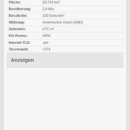
Fläche:
29.743 km²
Bevölkerung:
2,9 Mio.
Bev.dichte:
100 Einw./km²
Währung:
Armenischer Dram (AMD)
Zeitzonen:
UTC+4
Kfz-Kennz.:
ARM
Internet-TLD:
.am
Tel.vorwahl:
+374
Anzeigen