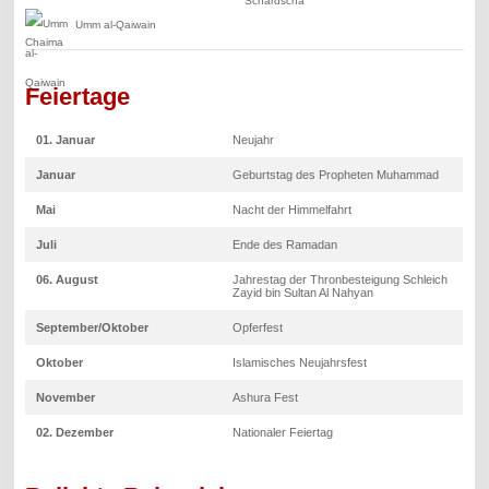
Umm al-Qaiwain
Feiertage
01. Januar
Neujahr
Januar
Geburtstag des Propheten Muhammad
Mai
Nacht der Himmelfahrt
Juli
Ende des Ramadan
06. August
Jahrestag der Thronbesteigung Schleich
Zayid bin Sultan Al Nahyan
September/Oktober
Opferfest
Oktober
Islamisches Neujahrsfest
November
Ashura Fest
02. Dezember
Nationaler Feiertag