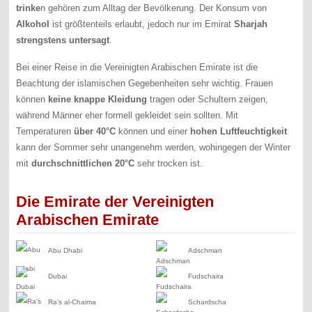
trinke
n gehören zum Alltag der Bevölkerung. Der Konsum von
Alkohol
ist größtenteils erlaubt, jedoch nur im Emirat
Sharjah
strengstens untersagt
.
Bei einer Reise in die Vereinigten Arabischen Emirate ist die
Beachtung der islamischen Gegebenheiten sehr wichtig. Frauen
können
keine knappe Kleidung
tragen oder Schultern zeigen,
während Männer eher formell gekleidet sein sollten. Mit
Temperaturen
über 40°C
können und einer
hohen Luftfeuchtigkeit
kann der Sommer sehr unangenehm werden, wohingegen der Winter
mit
durchschnittlichen 20°C
sehr trocken ist.
Die Emirate der Vereinigten
Arabischen Emirate
Abu Dhabi
Adschman
Dubai
Fudschaira
Ra’s al-Chaima
Schardscha