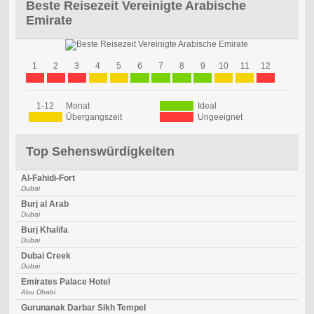
Beste Reisezeit Vereinigte Arabische
Emirate
1
2
3
4
5
6
7
8
9
10
11
12
1-12
Monat
Ideal
Übergangszeit
Ungeeignet
Top Sehenswürdigkeiten
Al-Fahidi-Fort
Dubai
Burj al Arab
Dubai
Burj Khalifa
Dubai
Dubai Creek
Dubai
Emirates Palace Hotel
Abu Dhabi
Gurunanak Darbar Sikh Tempel