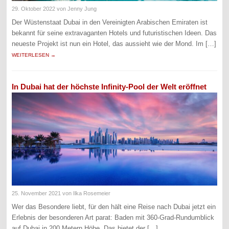
29. Oktober 2022
von Jenny Jung
Der Wüstenstaat Dubai in den Vereinigten Arabischen Emiraten ist
bekannt für seine extravaganten Hotels und futuristischen Ideen. Das
neueste Projekt ist nun ein Hotel, das aussieht wie der Mond. Im […]
WEITERLESEN →
In Dubai hat der höchste Infinity-Pool der Welt eröffnet
25. November 2021
von Ilka Rosemeier
Wer das Besondere liebt, für den hält eine Reise nach Dubai jetzt ein
Erlebnis der besonderen Art parat: Baden mit 360-Grad-Rundumblick
auf Dubai in 200 Metern Höhe. Das bietet der […]