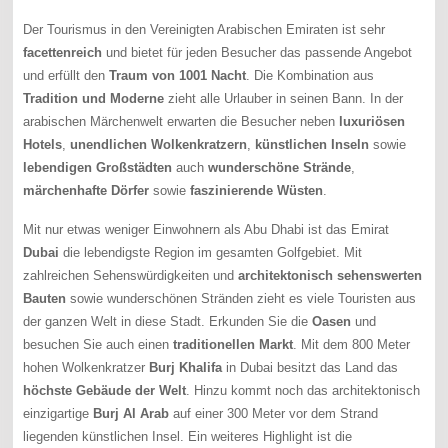
Der Tourismus in den Vereinigten Arabischen Emiraten ist sehr
facettenreich
und bietet für jeden Besucher das passende Angebot
und erfüllt den
Traum von 1001 Nacht
. Die Kombination aus
Tradition und Moderne
zieht alle Urlauber in seinen Bann. In der
arabischen Märchenwelt erwarten die Besucher neben
luxuriösen
Hotels
,
unendlichen Wolkenkratzern
,
künstlichen Inseln
sowie
lebendigen Großstädten
auch
wunderschöne Strände
,
märchenhafte Dörfer
sowie
faszinierende Wüsten
.
Mit nur etwas weniger Einwohnern als Abu Dhabi ist das Emirat
Dubai
die lebendigste Region im gesamten Golfgebiet. Mit
zahlreichen Sehenswürdigkeiten und
architektonisch sehenswerten
Bauten
sowie wunderschönen Stränden zieht es viele Touristen aus
der ganzen Welt in diese Stadt. Erkunden Sie die
Oasen
und
besuchen Sie auch einen
traditionellen Markt
. Mit dem 800 Meter
hohen Wolkenkratzer
Burj Khalifa
in Dubai besitzt das Land das
höchste Gebäude der Welt
. Hinzu kommt noch das architektonisch
einzigartige
Burj Al Arab
auf einer 300 Meter vor dem Strand
liegenden künstlichen Insel. Ein weiteres Highlight ist die