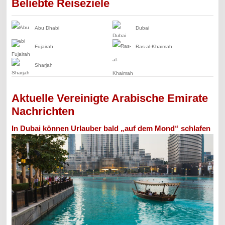
Beliebte Reiseziele
Abu Dhabi
Dubai
Fujairah
Ras-al-Khaimah
Sharjah
Aktuelle Vereinigte Arabische Emirate
Nachrichten
In Dubai können Urlauber bald „auf dem Mond“ schlafen