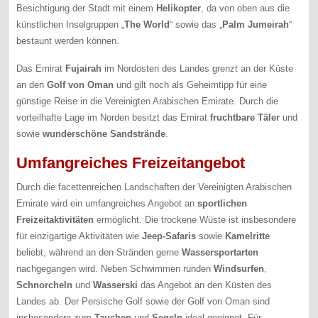
Besichtigung der Stadt mit einem
Helikopter
, da von oben aus die
künstlichen Inselgruppen „
The World
“ sowie das „
Palm Jumeirah
“
bestaunt werden können.
Das Emirat
Fujairah
im Nordosten des Landes grenzt an der Küste
an den
Golf von Oman
und gilt noch als Geheimtipp für eine
günstige Reise in die Vereinigten Arabischen Emirate. Durch die
vorteilhafte Lage im Norden besitzt das Emirat
fruchtbare Täler
und
sowie
wunderschöne Sandstrände
.
Umfangreiches Freizeitangebot
Durch die facettenreichen Landschaften der Vereinigten Arabischen
Emirate wird ein umfangreiches Angebot an
sportlichen
Freizeitaktivitäten
ermöglicht. Die trockene Wüste ist insbesondere
für einzigartige Aktivitäten wie
Jeep-Safaris
sowie
Kamelritte
beliebt, während an den Stränden gerne
Wassersportarten
nachgegangen wird. Neben Schwimmen runden
Windsurfen
,
Schnorcheln
und
Wasserski
das Angebot an den Küsten des
Landes ab. Der Persische Golf sowie der Golf von Oman sind
insbesondere zum
Tauchen
und
Segeln
ideal geeignet. Für