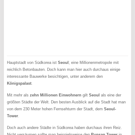
Hauptstadt von Südkorea ist
Seoul
; eine Millionenmetropole mit
reichlich Betonbauten. Doch kann man hier auch durchaus einige
interessante Bauwerke besichtigen, unter anderem den
Königspalast
.
Mit mehr als
zehn Millionen Einwohnern
gilt
Seoul
als eine der
größten Städte der Welt. Den besten Ausblick auf die Stadt hat man
von dem 230 Meter hohen Fernsehturm der Stadt, dem
Seoul-
Tower
.
Doch auch andere Städte in Südkorea haben durchaus ihren Reiz.
Nicht versäumen sollte man beispielsweise den
Punsan Tower
in