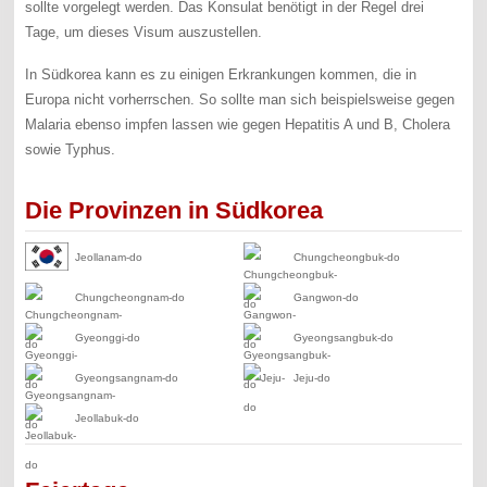
sollte vorgelegt werden. Das Konsulat benötigt in der Regel drei
Tage, um dieses Visum auszustellen.
In Südkorea kann es zu einigen Erkrankungen kommen, die in
Europa nicht vorherrschen. So sollte man sich beispielsweise gegen
Malaria ebenso impfen lassen wie gegen Hepatitis A und B, Cholera
sowie Typhus.
Die Provinzen in Südkorea
Jeollanam-do‎
Chungcheongbuk-do‎
Chungcheongnam-do‎
Gangwon-do‎
Gyeonggi-do‎
Gyeongsangbuk-do‎
Gyeongsangnam-do‎
Jeju-do‎
Jeollabuk-do‎