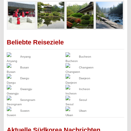
Beliebte Reiseziele
Anyang
Bucheon
Busan
Changwon
Daegu
Daejeon
Gwangju
Incheon
Seongnam
Seoul
Suwon
Ulsan
Aktuelle Südkorea Nachrichten