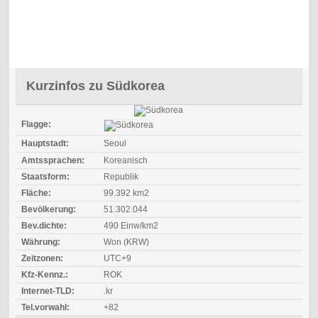
Kurzinfos zu Südkorea
Flagge:
Hauptstadt:
Seoul
Amtssprachen:
Koreanisch
Staatsform:
Republik
Fläche:
99.392 km2
Bevölkerung:
51.302.044
Bev.dichte:
490 Einw/km2
Währung:
Won (KRW)
Zeitzonen:
UTC+9
Kfz-Kennz.:
ROK
Internet-TLD:
.kr
Tel.vorwahl:
+82