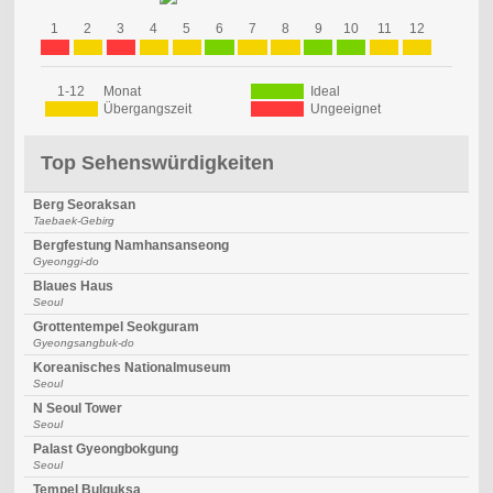
1
2
3
4
5
6
7
8
9
10
11
12
1-12
Monat
Ideal
Übergangszeit
Ungeeignet
Top Sehenswürdigkeiten
Berg Seoraksan
Taebaek-Gebirg
Bergfestung Namhansanseong
Gyeonggi-do
Blaues Haus
Seoul
Grottentempel Seokguram
Gyeongsangbuk-do
Koreanisches Nationalmuseum
Seoul
N Seoul Tower
Seoul
Palast Gyeongbokgung
Seoul
Tempel Bulguksa