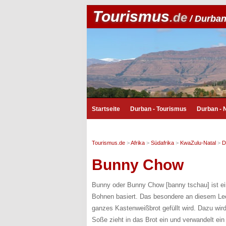
Tourismus
.de
/ Durba
Startseite
Durban - Tourismus
Durban -
Tourismus.de
>
Afrika
>
Südafrika
>
KwaZulu-Natal
>
D
Bunny Chow
Bunny oder Bunny Chow [banny tschau] ist ei
Bohnen basiert. Das besondere an diesem Lecke
ganzes Kastenweißbrot gefüllt wird. Dazu wird
Soße zieht in das Brot ein und verwandelt ein