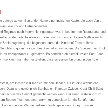
!
e zufolge ab von Bania, der Name einer indischen Kaste, die auch Vania
owie Gewürz- und Getreidehändler.
id-Regimes auch Indern nicht gestattet war, in bestimmten Restaurants und
auften viele Ladenbesitzer ihr Essen durchs Fenster. Einem Mythos nach
r Bania zugehörig, die begannen, durch die Hinterhof-Fenster ihres
Gerichte to go an ihr indisches Klientel zu verkaufen. Die Speise in ein Brot
it, es transportabel zu gestalten. Es handelt sich hierbei um ein Fast Food –
en, so kann man aber feststellen, dass es seinen Ursprung in den 40 er
tellt, am Besten isst man es mit den Händen. Es ist eine ordentliche
den. Dazu wird gewöhnlich Sambal, ein Karotten-Zwiebel-Kraut-Chilli Salat
r einfach in das Gericht gemischt werden kann. Bei einer Bestellung zum
am Besten frisch und noch warm zu verspeisen ist, da Schafs- und
mit abnehmender Wärme verlieren. Wohingegen ein Bunny Chow mit