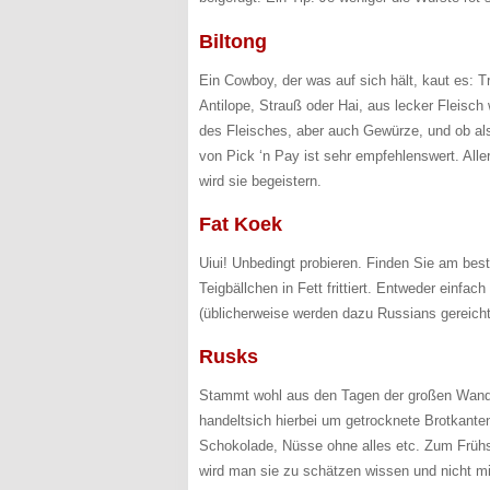
Biltong
Ein Cowboy, der was auf sich hält, kaut es: 
Antilope, Strauß oder Hai, aus lecker Fleisch 
des Fleisches, aber auch Gewürze, und ob als
von Pick ‘n Pay ist sehr empfehlenswert. All
wird sie begeistern.
Fat Koek
Uiui! Unbedingt probieren. Finden Sie am best
Teigbällchen in Fett frittiert. Entweder einfac
(üblicherweise werden dazu Russians gereicht
Rusks
Stammt wohl aus den Tagen der großen Wande
handeltsich hierbei um getrocknete Brotkanten
Schokolade, Nüsse ohne alles etc. Zum Frühs
wird man sie zu schätzen wissen und nicht m