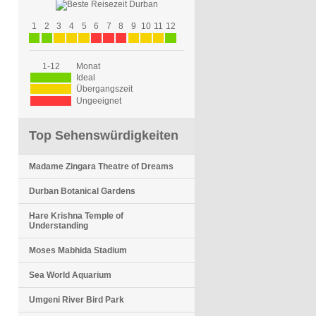
1
2
3
4
5
6
7
8
9
10
11
12
1-12
Monat
Ideal
Übergangszeit
Ungeeignet
Top Sehenswürdigkeiten
Madame Zingara Theatre of Dreams
Durban Botanical Gardens
Hare Krishna Temple of
Understanding
Moses Mabhida Stadium
Sea World Aquarium
Umgeni River Bird Park