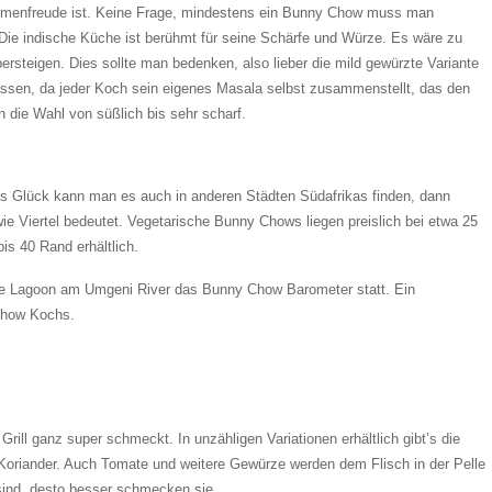
umenfreude ist. Keine Frage, mindestens ein Bunny Chow muss man
Die indische Küche ist berühmt für seine Schärfe und Würze. Es wäre zu
rsteigen. Dies sollte man bedenken, also lieber die mild gewürzte Variante
lassen, da jeder Koch sein eigenes Masala selbst zusammenstellt, das den
n die Wahl von süßlich bis sehr scharf.
s Glück kann man es auch in anderen Städten Südafrikas finden, dann
ie Viertel bedeutet. Vegetarische Bunny Chows liegen preislich bei etwa 25
is 40 Rand erhältlich.
lue Lagoon am Umgeni River das Bunny Chow Barometer statt. Ein
Chow Kochs.
rill ganz super schmeckt. In unzähligen Variationen erhältlich gibt’s die
s Koriander. Auch Tomate und weitere Gewürze werden dem Flisch in der Pelle
 sind, desto besser schmecken sie.