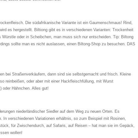
Trockenfleisch. Die südafrikanische Variante ist ein Gaumenschmaus! Rind,
wird es hergestellt. Biltiong gibt es in verschiedenen Varianten: Trockenheit
 Würstle oder in Scheibchen, man muss sich nur entscheiden. Tip: Biltong
erdings sollte man es nicht auslassen, einen Biltong-Shop zu besuchen. DAS
en bei Straßenverkäufern, dann sind sie selbstgemacht und frisch. Kleine
h so reinbeißen, oder aber mit einer Hackfleischfüllung, mit Wurst
) oder Hähnchen. Alles gut!
rungen niederländischer Siedler auf dem Weg zu neuen Orten. Es
. In verschiedenen Variationen erhältnis, so zum Beispiel mit Rosinen,
tück, für Zwischendurch, auf Safaris, auf Reisen – hat man sie im Gepäck,
issen wollen!