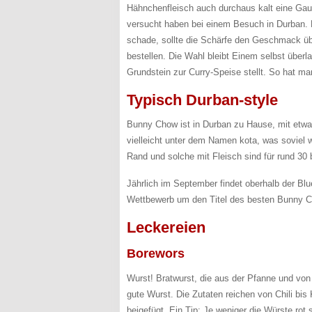
Hähnchenfleisch auch durchaus kalt eine Ga
versucht haben bei einem Besuch in Durban. 
schade, sollte die Schärfe den Geschmack übe
bestellen. Die Wahl bleibt Einem selbst über
Grundstein zur Curry-Speise stellt. So hat ma
Typisch Durban-style
Bunny Chow ist in Durban zu Hause, mit etwa
vielleicht unter dem Namen kota, was soviel w
Rand und solche mit Fleisch sind für rund 30 b
Jährlich im September findet oberhalb der B
Wettbewerb um den Titel des besten Bunny 
Leckereien
Borewors
Wurst! Bratwurst, die aus der Pfanne und von G
gute Wurst. Die Zutaten reichen von Chili bi
beigefügt. Ein Tip: Je weniger die Würste rot