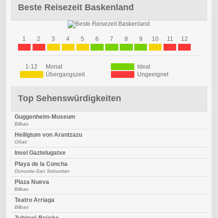
Beste Reisezeit Baskenland
1
2
3
4
5
6
7
8
9
10
11
12
1-12
Monat
Ideal
Übergangszeit
Ungeeignet
Top Sehenswürdigkeiten
Guggenheim-Museum
Bilbao
Heiligtum von Arantzazu
Oñati
Insel Gaztelugatxe
Playa de la Concha
Donostia-San Sebastian
Plaza Nueva
Bilbao
Teatro Arriaga
Bilbao