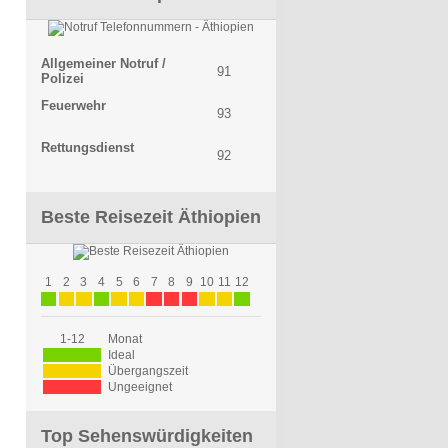
Allgemeiner Notruf /
91
Polizei
Feuerwehr
93
Rettungsdienst
92
Beste Reisezeit Äthiopien
1
2
3
4
5
6
7
8
9
10
11
12
1-12
Monat
Ideal
Übergangszeit
Ungeeignet
Top Sehenswürdigkeiten