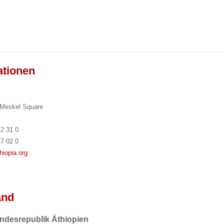
ationen
 Meskel Square
12 31 0
17 02 0
hiopia.org
and
ndesrepublik Äthiopien