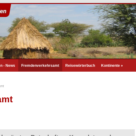
ien
en - News
Fremdenverkehrsamt
Reisewörterbuch
Kontinente
»
amt
amt