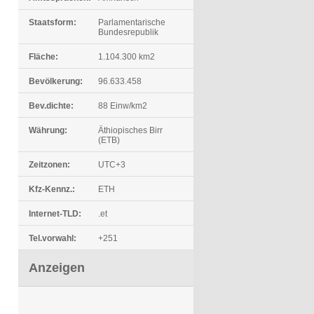
Staatsform:
Parlamentarische
Bundesrepublik
Fläche:
1.104.300 km2
Bevölkerung:
96.633.458
Bev.dichte:
88 Einw/km2
Währung:
Äthiopisches Birr
(ETB)
Zeitzonen:
UTC+3
Kfz-Kennz.:
ETH
Internet-TLD:
.et
Tel.vorwahl:
+251
Anzeigen