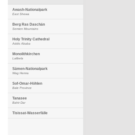
Awash-Nationalpark
East Shewa
Berg Ras Daschän
Semien Mountains
Holy Trinity Cathedral
Addis Ababa
Monolithkirchen
Lalibela
Sämen-Nationalpark
Wag Hemra
Sof-Omar-Höhlen
Bale Province
Tanasee
Bahir Dar
Tisissat-Wasserfälle