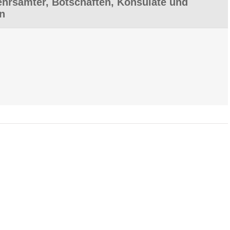
hrsämter, Botschaften, Konsulate und
en