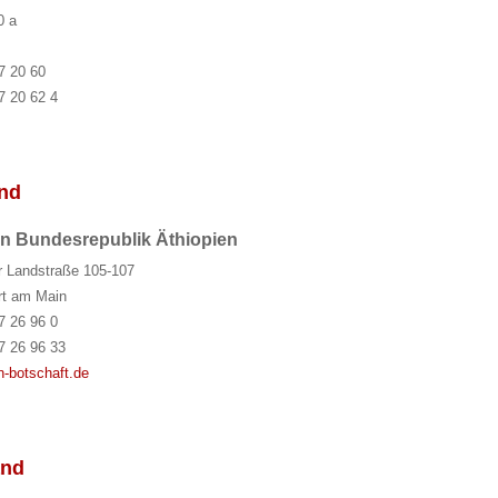
0 a
7 20 60
7 20 62 4
and
n Bundesrepublik Äthiopien
 Landstraße 105-107
rt am Main
7 26 96 0
7 26 96 33
n-botschaft.de
and