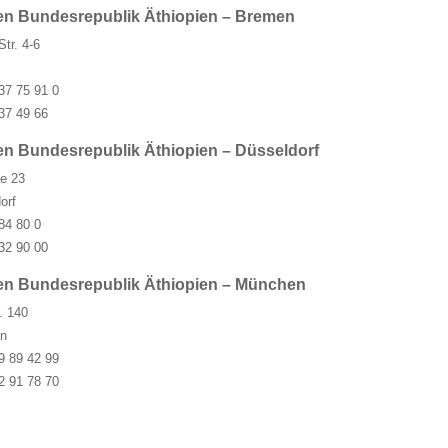
en Bundesrepublik Äthiopien – Bremen
tr. 4-6
37 75 91 0
37 49 66
n Bundesrepublik Äthiopien – Düsseldorf
e 23
orf
84 80 0
32 90 00
en Bundesrepublik Äthiopien – München
. 140
n
9 89 42 99
2 91 78 70