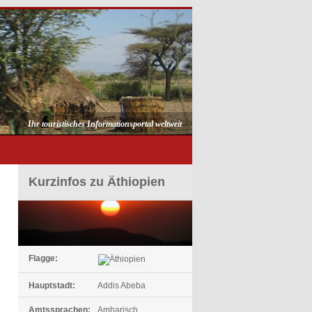
Ihr touristisches Informationsportal weltweit
Kurzinfos zu Äthiopien
Flagge:
Hauptstadt:
Addis Abeba
Amtssprachen:
Amharisch