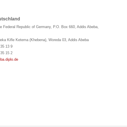
utschland
e Federal Republic of Germany, P.O. Box 660, Addis Abeba,
eka Kifle Ketema (Khebena), Woreda 03, Addis Abeba
 35 13 9
 35 15 2
ba.diplo.de