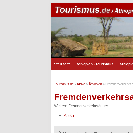
Tourismus
.de
/ Äthiop
Startseite
Äthiopien - Tourismus
Äthiopi
Tourismus.de
>
Afrika
>
Äthiopien
>
Fremdenverkehrs
Fremdenverkehrs
Weitere Fremdenverkehrsämter
Afrika