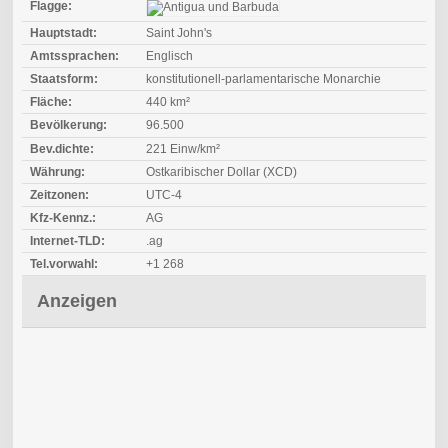
Flagge:
Hauptstadt:
Saint John's
Amtssprachen:
Englisch
Staatsform:
konstitutionell-parlamentarische Monarchie
Fläche:
440 km²
Bevölkerung:
96.500
Bev.dichte:
221 Einw/km²
Währung:
Ostkaribischer Dollar (XCD)
Zeitzonen:
UTC-4
Kfz-Kennz.:
AG
Internet-TLD:
.ag
Tel.vorwahl:
+1 268
Anzeigen