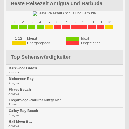
Beste Reisezeit Antigua und Barbuda
1
2
3
4
5
6
7
8
9
10
11
12
1-12
Monat
Ideal
Übergangszeit
Ungeeignet
Top Sehenswürdigkeiten
Darkwood Beach
Antigua
Dickenson Bay
Antigua
Ffryes Beach
Antigua
Fregattvogel-Naturschutzgebiet
Barbuda
Galley Bay Beach
Antigua
Half Moon Bay
Antigua