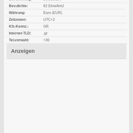
Bev.dichte:
82 Einw/km2
Währung:
Euro (EUR)
Zeitzonen:
UTC+2
Kfz-Kennz.:
GR
Internet-TLD:
.gr
Tel.vorwahl:
+30
Anzeigen