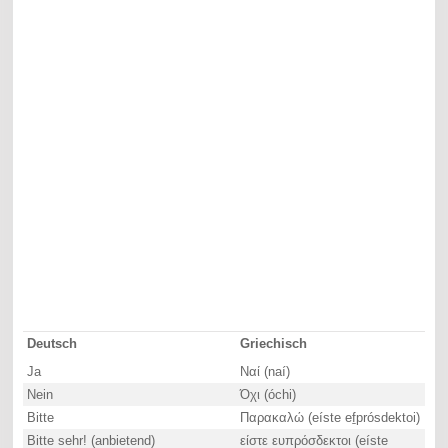
Deutsch
Griechisch
Ja
Ναί (naí)
Nein
Όχι (óchi)
Bitte
Παρακαλώ (eíste ef̱prósdektoi)
Bitte sehr! (anbietend)
είστε ευπρόσδεκτοι (eíste