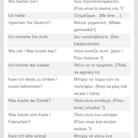
Wie heißen Sie?
πώς λέγεστε/ονομάζεστε;
(Poio eínai to ónomá sou ?)
Ich heiße …
Ονομάζομαι…(Me léne …)
Sprechen Sie Deutsch?
Μιλάτε γερμανικά; (Miláte
germaniká?)
Ich verstehe Sie nicht.
Δεν καταλαβαίνετε. (Den
katalavaínete)
Wie viel / Was kostet das?
πόσο κοστίζει αυτό; (póso /
Póso kostízei ?)
Ich möchte das kaufen.
Θέλω να το αγοράσει. (Thélo̱
na agoráso̱ to)
Kann ich etwas zu trinken /
Μπορώ να πάρω κάτι να
essen bekommen?
πιείτε/φάω; (Boró̱ na páro̱ káti
na piei / tró̱ne)
Was kostet der Eintritt?
Πόσο είναι αποδοχή; (Póso
eínai i̱ eísodos ?)
Was kostet eine Karte /
Πόσο είναι ένα εισιτήριο;
Fahrschein?
(Póso eínai éna eisití̱rio
eisití̱rio ?)
Kann ich bitte einmal
Μπορώ να κάνω ένα