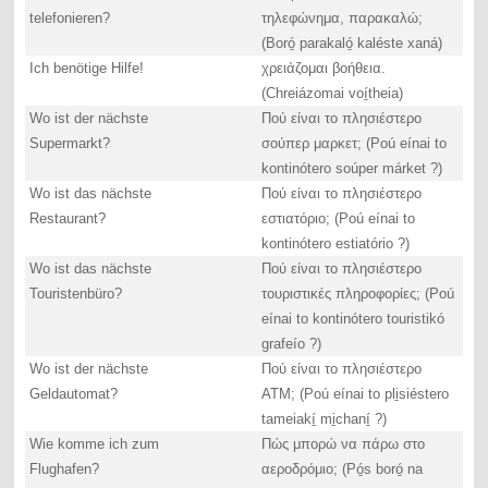
telefonieren?
τηλεφώνημα, παρακαλώ;
(Boró̱ parakaló̱ kaléste xaná)
Ich benötige Hilfe!
χρειάζομαι βοήθεια.
(Chreiázomai voí̱theia)
Wo ist der nächste
Πού είναι το πλησιέστερο
Supermarkt?
σούπερ μαρκετ; (Poú eínai to
kontinótero soúper márket ?)
Wo ist das nächste
Πού είναι το πλησιέστερο
Restaurant?
εστιατόριο; (Poú eínai to
kontinótero estiatório ?)
Wo ist das nächste
Πού είναι το πλησιέστερο
Touristenbüro?
τουριστικές πληροφορίες; (Poú
eínai to kontinótero touristikó
grafeío ?)
Wo ist der nächste
Πού είναι το πλησιέστερο
Geldautomat?
ATM; (Poú eínai to pli̱siéstero
tameiakí̱ mi̱chaní̱ ?)
Wie komme ich zum
Πώς μπορώ να πάρω στο
Flughafen?
αεροδρόμιο; (Pó̱s boró̱ na