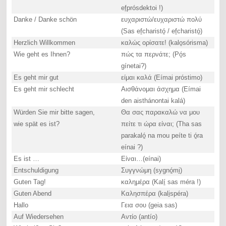
ef̱prósdektoi !)
Danke / Danke schön
ευχαριστώ/ευχαριστώ πολύ
(Sas ef̱charistó̱ / ef̱charistó̱)
Herzlich Willkommen
καλώς ορίσατε! (kalo̱sórisma)
Wie geht es Ihnen?
πώς τα περνάτε; (Pó̱s
gínetai?)
Es geht mir gut
είμαι καλά (Eímai próstimo)
Es geht mir schlecht
Αισθάνομαι άσχημα (Eímai
den aisthánontai kalá)
Würden Sie mir bitte sagen,
Θα σας παρακαλώ να μου
wie spät es ist?
πείτε τι ώρα είναι; (Tha sas
parakaló̱ na mou peíte ti ó̱ra
eínai ?)
Es ist …
Είναι…(eínai)
Entschuldigung
Συγγνώμη (sygnó̱mi̱)
Guten Tag!
καλημέρα (Kalí̱ sas méra !)
Guten Abend
Καλησπέρα (kali̱spéra)
Hallo
Γεια σου (geia sas)
Auf Wiedersehen
Αντίο (antío)