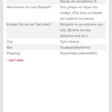
ftásete sto aerodrómio ?)
Wie komme ich zum Bahnhof?
Πώς μπορώ να πάρω στο
σταθμό; (Pó̱s boró̱ na ftásete
sto stathmó tou trénou)
Können Sie mir ein Taxi rufen?
Μπορείτε να με καλέσετε ένα
ταξί; (Boreíte na mou
ti̱lefo̱ní̱sei éna tax )
Zug
Τρένο (tréno)
Bus
λεωφορείο(leo̱foreío)
Flugzeug
Αεροσκάφος (aeroskáfos)
↑ nach oben