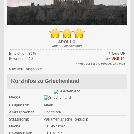
APOLLO
Athen, Griechenland
Empfohlen:
86%
7 Tage ÜF
260 €
Bewertung:
4,8
ab
*
* Angebot gilt pro Person, inkl. Flug
» weitere Angebote
Kurzinfos zu Griechenland
Flagge:
Hauptstadt:
Athen
Amtssprachen:
Griechisch
Staatsform:
Parlamentarische Republik
Fläche:
131.957 km2
Bevölkerung:
10.815.197