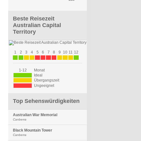
Beste Reisezeit
Australian Capital
Territory
1
2
3
4
5
6
7
8
9
10
11
12
1-12
Monat
Ideal
Übergangszeit
Ungeeignet
Top Sehenswürdigkeiten
Australian War Memorial
Canberra
Black Mountain Tower
Canberra