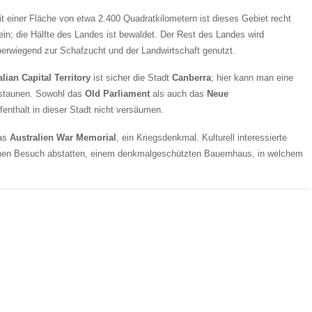
it einer Fläche von etwa 2.400 Quadratkilometern ist dieses Gebiet recht
ein; die Hälfte des Landes ist bewaldet. Der Rest des Landes wird
berwiegend zur Schafzucht und der Landwirtschaft genutzt.
lian Capital Territory
ist sicher die Stadt
Canberra
; hier kann man eine
estaunen. Sowohl das
Old Parliament
als auch das
Neue
enthalt in dieser Stadt nicht versäumen.
das
Australien War Memorial
, ein Kriegsdenkmal. Kulturell interessierte
nen Besuch abstatten, einem denkmalgeschützten Bauernhaus, in welchem