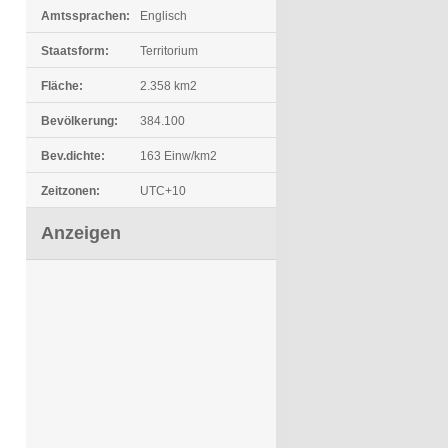
Amtssprachen:
Englisch
Staatsform:
Territorium
Fläche:
2.358 km2
Bevölkerung:
384.100
Bev.dichte:
163 Einw/km2
Zeitzonen:
UTC+10
Anzeigen