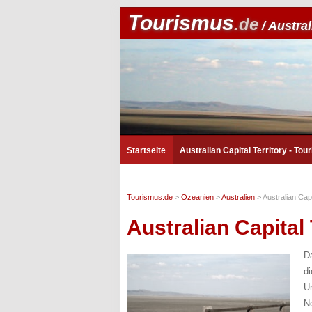
Tourismus
.de
/ Austral
Startseite
Australian Capital Territory - To
Tourismus.de
>
Ozeanien
>
Australien
>
Australian Capi
Australian Capital 
D
d
U
N