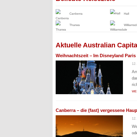
Canberra
Hall
Tharwa
Williamsd
Aktuelle Australian Capita
Weihnachtszeit – Im Disneyland Paris
12.
Am
da
ri
WE
Canberra – die (fast) vergessene Haup
12.
We
od