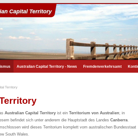
ian Capital Territory
urismus
Australian Capital Territory - News
Fremdenverkehrsamt
Konti
tal Territory
Territory
as
Australian Capital Territory
ist ein
Territorium von Australien
; in
iesem befindet sich unter anderem die Hauptstadt des Landes
Canberra
.
mschlossen wird dieses Territorium komplett vom australischen Bundesstaat
ew South Wales.