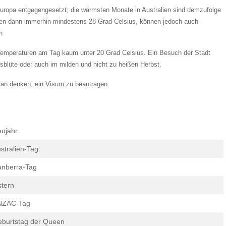
 Europa entgegengesetzt; die wärmsten Monate in Australien sind demzufolge
hen dann immerhin mindestens 28 Grad Celsius, können jedoch auch
n.
Temperaturen am Tag kaum unter 20 Grad Celsius. Ein Besuch der Stadt
rsblüte oder auch im milden und nicht zu heißen Herbst.
aran denken, ein Visum zu beantragen.
ujahr
stralien-Tag
nberra-Tag
tern
NZAC-Tag
burtstag der Queen