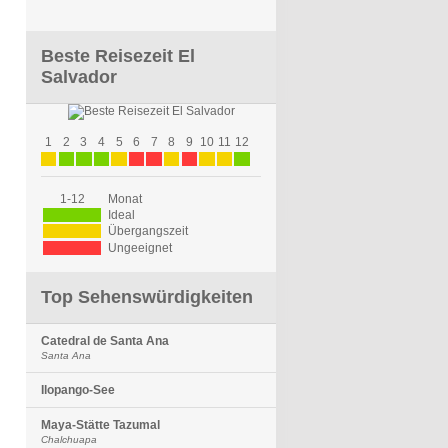
Beste Reisezeit El
Salvador
1
2
3
4
5
6
7
8
9
10
11
12
1-12
Monat
Ideal
Übergangszeit
Ungeeignet
Top Sehenswürdigkeiten
Catedral de Santa Ana
Santa Ana
Ilopango-See
Maya-Stätte Tazumal
Chalchuapa