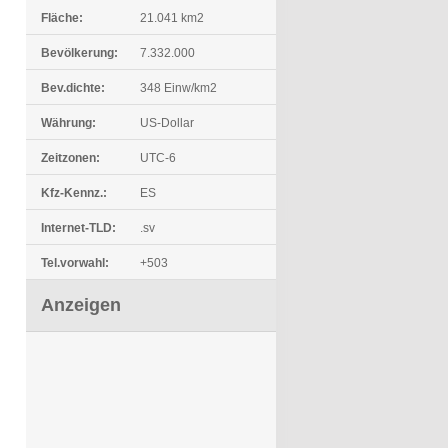
Fläche:
21.041 km2
Bevölkerung:
7.332.000
Bev.dichte:
348 Einw/km2
Währung:
US-Dollar
Zeitzonen:
UTC-6
Kfz-Kennz.:
ES
Internet-TLD:
.sv
Tel.vorwahl:
+503
Anzeigen