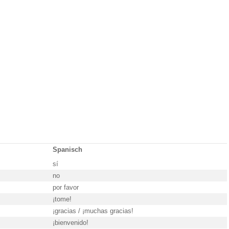
Spanisch
sí
no
por favor
¡tome!
¡gracias / ¡muchas gracias!
¡bienvenido!