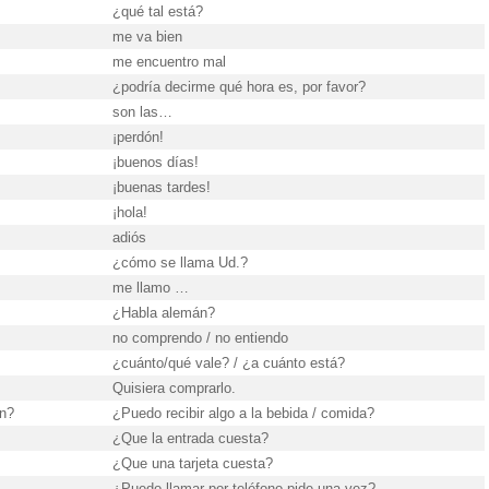
¿qué tal está?
me va bien
me encuentro mal
¿podría decirme qué hora es, por favor?
son las…
¡perdón!
¡buenos días!
¡buenas tardes!
¡hola!
adiós
¿cómo se llama Ud.?
me llamo …
¿Habla alemán?
no comprendo / no entiendo
¿cuánto/qué vale? / ¿a cuánto está?
Quisiera comprarlo.
en?
¿Puedo recibir algo a la bebida / comida?
¿Que la entrada cuesta?
¿Que una tarjeta cuesta?
¿Puedo llamar por teléfono pide una vez?