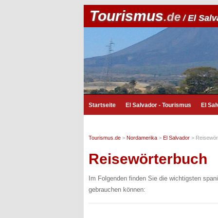
Tourismus
.de
/ El Sal
Startseite
El Salvador - Tourismus
El Sa
Tourismus.de
>
Nordamerika
>
El Salvador
>
Reisewör
Reisewörterbuch
Im Folgenden finden Sie die wichtigsten spani
gebrauchen können: