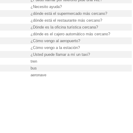
¿Necesito ayuda?
¿dónde está el supermercado más cercano?
¿dónde está el restaurante más cercano?
¿Dónde es la oficina turística cercana?
¿dónde es el cajero automático más cercano?
¿Cómo vengo al aeropuerto?
¿Cómo vengo a la estación?
¿Usted puede llamar a mí un taxi?
tren
bus
aeronave