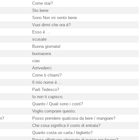
Come stai?
Sto bene
Sono Non mi sento bene
Vuoi dirmi che ora è?
Esso è …
scusate
Buona giornata!
buonasera
ciao
Arrivederci
Come ti chiami?
Il mio nome è …
Parli Tedesco?
Io non ti capisco.
Quanto / Quali sono i costi?
Voglio comprare questo.
en?
Posso prendere qualcosa da bere / mangiare?
Che cosa significa il costo di entrata?
Quanto costa un carta / biglietto?
Posso effettuare chiamate di nuovo per favore?