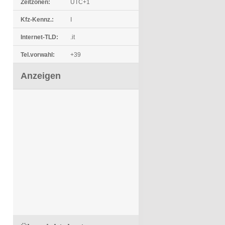
Zeitzonen:
UTC+1
Kfz-Kennz.:
I
Internet-TLD:
.it
Tel.vorwahl:
+39
Anzeigen