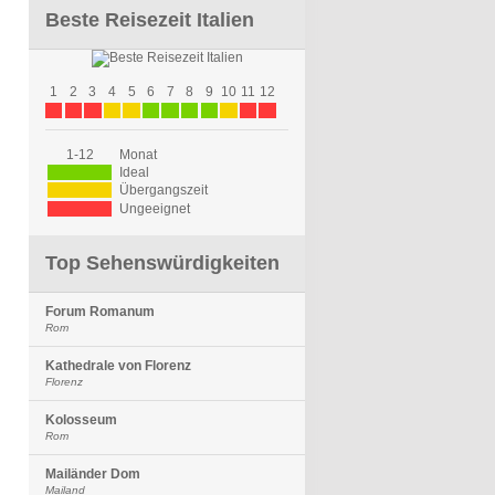
Beste Reisezeit Italien
1
2
3
4
5
6
7
8
9
10
11
12
1-12
Monat
Ideal
Übergangszeit
Ungeeignet
Top Sehenswürdigkeiten
Forum Romanum
Rom
Kathedrale von Florenz
Florenz
Kolosseum
Rom
Mailänder Dom
Mailand