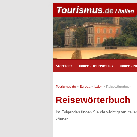
Tourismus
.de
/ Italien
Startseite
Italien - Tourismus
»
Italien - 
Tourismus.de
>
Europa
>
Italien
>
Reisewörterbuch
Reisewörterbuch
Im Folgenden finden Sie die wichtigsten italie
können: