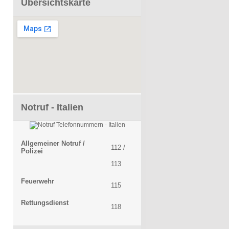
Übersichtskarte
Notruf - Italien
Allgemeiner Notruf /
112 /
Polizei
113
Feuerwehr
115
Rettungsdienst
118