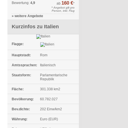
160 €
Bewertung:
4,9
ab
*
* Angebot gilt pro
Person, inkl. Flug
» weitere Angebote
Kurzinfos zu Italien
Flagge:
Hauptstadt:
Rom
Amtssprachen:
Italienisch
Staatsform:
Parlamentarische
Republik
Fläche:
301.338 km2
Bevölkerung:
60.782.027
Bev.dichte:
202 Einw/km2
Währung:
Euro (EUR)