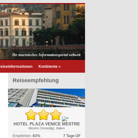
Ihr touristisches Informationsportal weltweit
eiseinformationen
Kontinente
»
Reiseempfehlung
HOTEL PLAZA VENICE MESTRE
Mestre (Venedig), Italien
Empfohlen:
83%
7 Tage ÜF