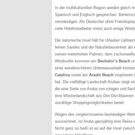
In der multikulturellen Region werden gleich
Spanisch und Englisch gesprochen. Beherrsch
verständigen. Als Deutscher ohne Fremdsprach
viele Hotelmitarbeiter meist auch einige Wor
Die naturreiche Insel hält für Urlauber zahlre
feinen Sandes und der Naturbelassenheit als 
seinen meterhohen Palmen, dem zuckerweißen 
Windsurfer kommen am
Bachelor’s Beach
u
einer wunderschönen Unterwasserwelt können
Catalina
sowie am
Arashi Beach
inspirieren 
hat. Die vielfältige Landschaft Arubas zeigt 
die eine Seite von Aruba von ruhigen und flac
eine Wüstenlandschaft aus Divi-Divi-Bäumen 
unzählige Shoppingmöglichkeiten bereit.
Wegen des vergleichsweise beständigen Wette
auszeichnet, ist Aruba ganzjährig eine Reise 
Nicht ganz so heiß ist es auf der Insel zwis