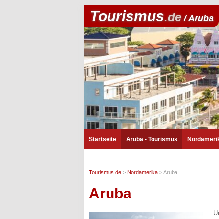
Tourismus
.de
/ Aruba
Startseite
Aruba - Tourismus
Nordamerik
Tourismus.de
>
Nordamerika
>
Aruba
Aruba
U