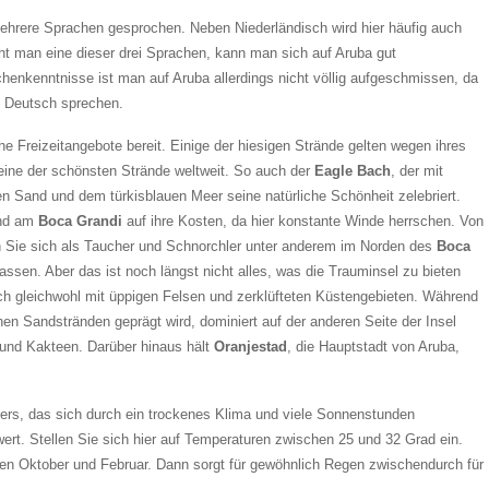
 mehrere Sprachen gesprochen. Neben Niederländisch wird hier häufig auch
t man eine dieser drei Sprachen, kann man sich auf Aruba gut
enkenntnisse ist man auf Aruba allerdings nicht völlig aufgeschmissen, da
te Deutsch sprechen.
iche Freizeitangebote bereit. Einige der hiesigen Strände gelten wegen ihres
eine der schönsten Strände weltweit. So auch der
Eagle Bach
, der mit
Sand und dem türkisblauen Meer seine natürliche Schönheit zelebriert.
nd am
Boca Grandi
auf ihre Kosten, da hier konstante Winde herrschen. Von
 Sie sich als Taucher und Schnorchler unter anderem im Norden des
Boca
lassen. Aber das ist noch längst nicht alles, was die Trauminsel zu bieten
sich gleichwohl mit üppigen Felsen und zerklüfteten Küstengebieten. Während
hen Sandstränden geprägt wird, dominiert auf der anderen Seite der Insel
und Kakteen. Darüber hinaus hält
Oranjestad
, die Hauptstadt von Aruba,
rs, das sich durch ein trockenes Klima und viele Sonnenstunden
wert. Stellen Sie sich hier auf Temperaturen zwischen 25 und 32 Grad ein.
chen Oktober und Februar. Dann sorgt für gewöhnlich Regen zwischendurch für