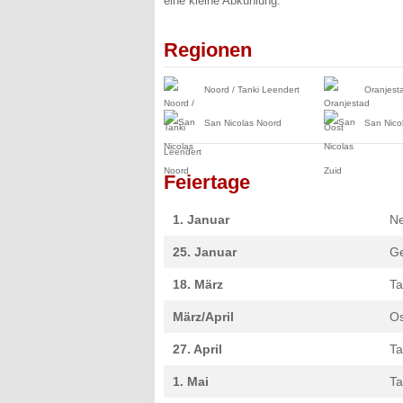
eine kleine Abkühlung.
Regionen
Noord / Tanki Leendert
Oranjest
San Nicolas Noord
San Nico
Feiertage
1. Januar
Ne
25. Januar
Ge
18. März
Ta
März/April
Os
27. April
Ta
1. Mai
Ta