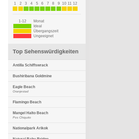
1
2
3
4
5
6
7
8
9
10
11
12
1-12
Monat
Ideal
Übergangszeit
Ungeeignet
Top Sehenswürdigkeiten
Antilla Schiffswrack
Bushiribana Goldmine
Eagle Beach
Oranjestad
Flamingo Beach
Mangel Halto Beach
Pos Chiquito
Nationalpark Arikok
Natural Baby Bridge