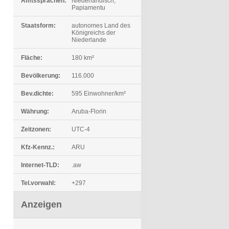
Amtssprachen:
Niederländisch,
Papiamentu
Staatsform:
autonomes Land des
Königreichs der
Niederlande
Fläche:
180 km²
Bevölkerung:
116.000
Bev.dichte:
595 Einwohner/km²
Währung:
Aruba-Florin
Zeitzonen:
UTC-4
Kfz-Kennz.:
ARU
Internet-TLD:
.aw
Tel.vorwahl:
+297
Anzeigen