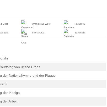
ad Oost
Oranjestad West
Paradera
las Zuid
Santa Cruz
Savaneta
ujahr
burtstag von Betico Croes
g der Nationalhymne und der Flagge
tern
g des Königs
g der Arbeit