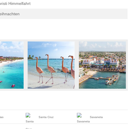
risti Himmelfahrt
eihnachten
las
Santa Cruz
Savaneta