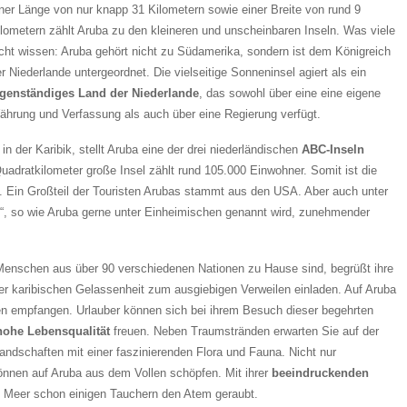
iner Länge von nur knapp 31 Kilometern sowie einer Breite von rund 9
ilometern zählt Aruba zu den kleineren und unscheinbaren Inseln. Was viele
icht wissen: Aruba gehört nicht zu Südamerika, sondern ist dem Königreich
r Niederlande untergeordnet. Die vielseitige Sonneninsel agiert als ein
igenständiges Land der Niederlande
, das sowohl über eine eine eigene
ährung und Verfassung als auch über eine Regierung verfügt.
e in der Karibik, stellt Aruba eine der drei niederländischen
ABC-Inseln
Quadratkilometer große Insel zählt rund 105.000 Einwohner. Somit ist die
h. Ein Großteil der Touristen Arubas stammt aus den USA. Aber auch unter
d“, so wie Aruba gerne unter Einheimischen genannt wird, zunehmender
 Menschen aus über 90 verschiedenen Nationen zu Hause sind, begrüßt ihre
rer karibischen Gelassenheit zum ausgiebigen Verweilen einladen. Auf Aruba
en empfangen. Urlauber können sich bei ihrem Besuch dieser begehrten
hohe Lebensqualität
freuen. Neben Traumstränden erwarten Sie auf der
Landschaften mit einer faszinierenden Flora und Fauna. Nicht nur
önnen auf Aruba aus dem Vollen schöpfen. Mit ihrer
beeindruckenden
n Meer schon einigen Tauchern den Atem geraubt.