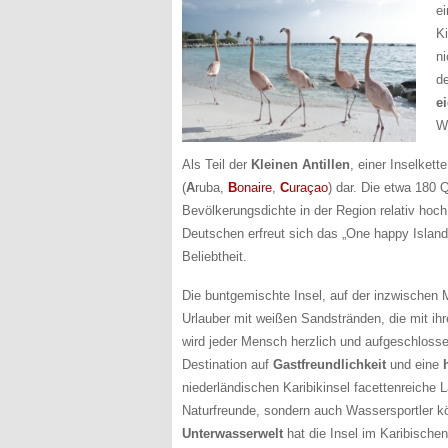
e
K
n
de
e
W
Als Teil der
Kleinen Antillen
, einer Inselkett
(
A
ruba,
B
onaire
,
C
uraçao
) dar. Die etwa 180 
Bevölkerungsdichte in der Region relativ hoc
Deutschen erfreut sich das „One happy Islan
Beliebtheit.
Die buntgemischte Insel, auf der inzwischen
Urlauber mit weißen Sandstränden, die mit ih
wird jeder Mensch herzlich und aufgeschloss
Destination auf
Gastfreundlichkeit
und eine
niederländischen Karibikinsel facettenreiche 
Naturfreunde, sondern auch Wassersportler k
Unterwasserwelt
hat die Insel im Karibische