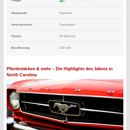
Flagge:
Hauptstadt:
Cayenne
Amtssprachen:
Französisch
Fläche:
83.534 km2
Bevölkerung:
250.109
Pferdestärken & mehr – Die Highlights des Jahres in
North Carolina