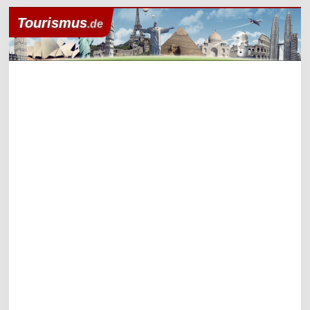
Tourismus
.de