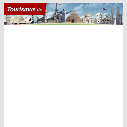
Tourismus
.de