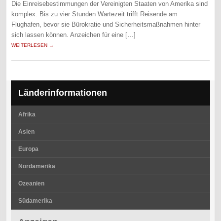
Die Einreisebestimmungen der Vereinigten Staaten von Amerika sind
komplex. Bis zu vier Stunden Wartezeit trifft Reisende am
Flughafen, bevor sie Bürokratie und Sicherheitsmaßnahmen hinter
sich lassen können. Anzeichen für eine […]
WEITERLESEN →
Länderinformationen
Afrika
Asien
Europa
Nordamerika
Ozeanien
Südamerika