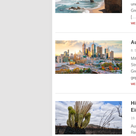
un
Gr
[…
WE
Au
8. 
Mi
St
Gr
ge
WE
Hi
E
19.
Au
Re