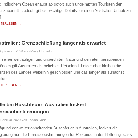
d Indischem Ozean erlaubt ab sofort auch ungeimpften Touristen den
enzübertritt. Jedoch gilt es, wichtige Details für einen Australien-Urlaub zu
]
ITERLESEN →
stralien: Grenzschließung länger als erwartet
September 2020
von Mary Hammler
t seiner weitläufigen und unberührten Natur und den atemberaubenden
ränden gilt Australien als beliebtes Reiseland. Leider aber bleiben die
enzen des Landes weiterhin geschlossen und das länger als zunächst
plant.
ITERLESEN →
lfe bei Buschfeuer: Australien lockert
inreisebestimmungen
 Februar 2020
von Tobias Kurz
fgrund der weiter anhaltenden Buschfeuer in Australien, lockert die
gierung nun die Einreisebestimmungen für Reisende in der Hoffnung, dass