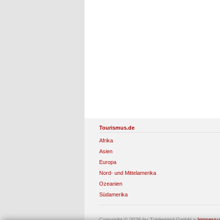
Tourismus.de
Afrika
Asien
Europa
Nord- und Mittelamerika
Ozeanien
Südamerika
Copyright © 2026 by Triplemind GmbH
»
Impress