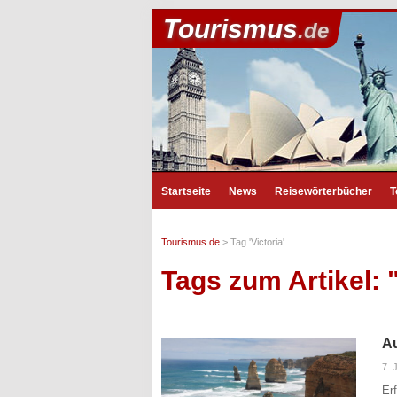
Tourismus
.de
Startseite
News
Reisewörterbücher
T
Tourismus.de
>
Tag 'Victoria'
Tags zum Artikel: "
Au
7. 
Er