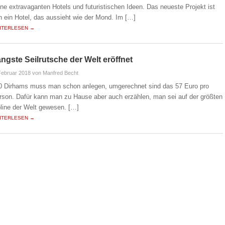
ine extravaganten Hotels und futuristischen Ideen. Das neueste Projekt ist
n ein Hotel, das aussieht wie der Mond. Im […]
ITERLESEN →
ngste Seilrutsche der Welt eröffnet
Februar 2018
von Manfred Becht
0 Dirhams muss man schon anlegen, umgerechnet sind das 57 Euro pro
rson. Dafür kann man zu Hause aber auch erzählen, man sei auf der größten
pline der Welt gewesen. […]
ITERLESEN →