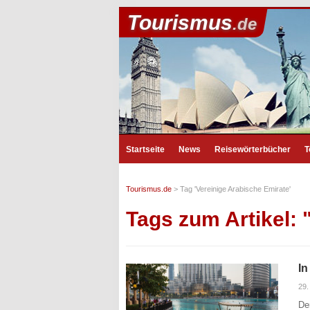
Tourismus
.de
Startseite
News
Reisewörterbücher
T
Tourismus.de
>
Tag 'Vereinige Arabische Emirate'
Tags zum Artikel: 
In
29.
De