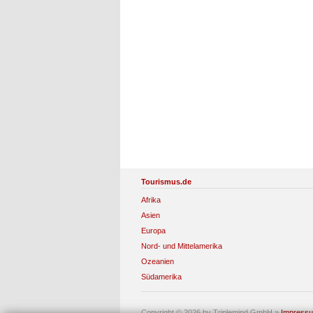
Tourismus.de
Afrika
Asien
Europa
Nord- und Mittelamerika
Ozeanien
Südamerika
Copyright © 2026 by Triplemind GmbH
»
Impress