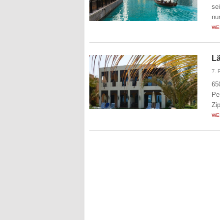
se
nu
WE
Lä
7. 
65
Pe
Zi
WE