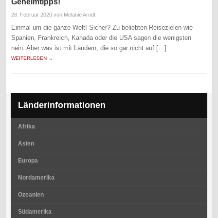
Geheimtipps!
28. Februar 2020
von Melanie Arndt
Einmal um die ganze Welt! Sicher? Zu beliebten Reisezielen wie
Spanien, Frankreich, Kanada oder die USA sagen die wenigsten
nein. Aber was ist mit Ländern, die so gar nicht auf […]
WEITERLESEN →
Länderinformationen
Afrika
Asien
Europa
Nordamerika
Ozeanien
Südamerika