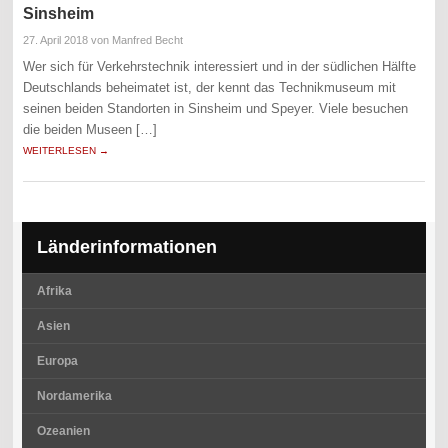
Sinsheim
27. April 2018
von Manfred Becht
Wer sich für Verkehrstechnik interessiert und in der südlichen Hälfte
Deutschlands beheimatet ist, der kennt das Technikmuseum mit
seinen beiden Standorten in Sinsheim und Speyer. Viele besuchen
die beiden Museen […]
WEITERLESEN →
Länderinformationen
Afrika
Asien
Europa
Nordamerika
Ozeanien