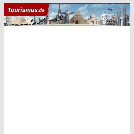
Tourismus
.de