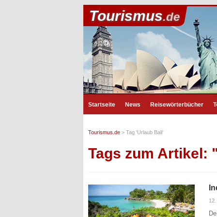
Tourismus
.de
Startseite
News
Reisewörterbücher
T
Tourismus.de
>
Tag 'Urlaub Bali'
Tags zum Artikel: 
In
12.
De