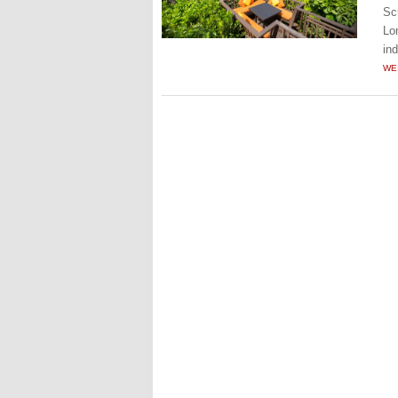
Sc
Lo
in
WE