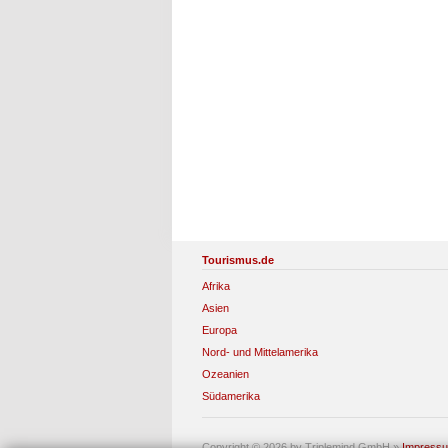
Tourismus.de
Afrika
Asien
Europa
Nord- und Mittelamerika
Ozeanien
Südamerika
Copyright © 2026 by Triplemind GmbH
»
Impress