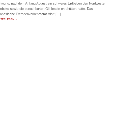
hwung, nachdem Anfang August ein schweres Erdbeben den Nordwesten
mboks sowie die benachbarten Gili-Inseln erschüttert hatte. Das
donesische Fremdenverkehrsamt Visit […]
ITERLESEN →