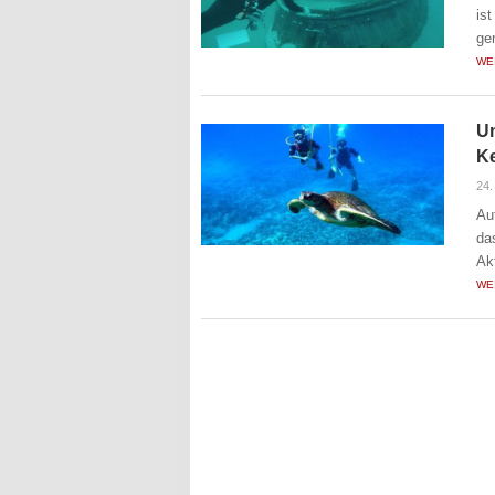
is
ge
WE
Un
K
24.
Au
da
Ak
WE