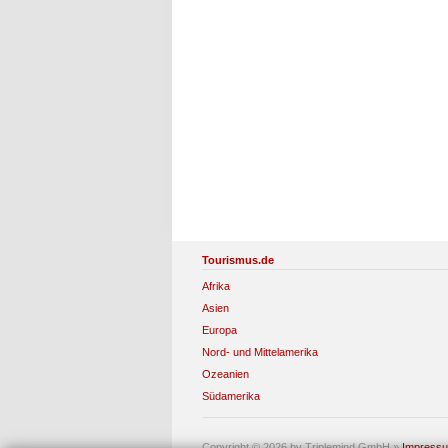
Tourismus.de
Afrika
Asien
Europa
Nord- und Mittelamerika
Ozeanien
Südamerika
Copyright © 2026 by Triplemind GmbH
»
Impress