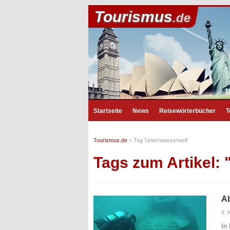
Tourismus
.de
Startseite
News
Reisewörterbücher
T
Tourismus.de
>
Tag 'Unterwasserwelt'
Tags zum Artikel:
Ab
8.
In