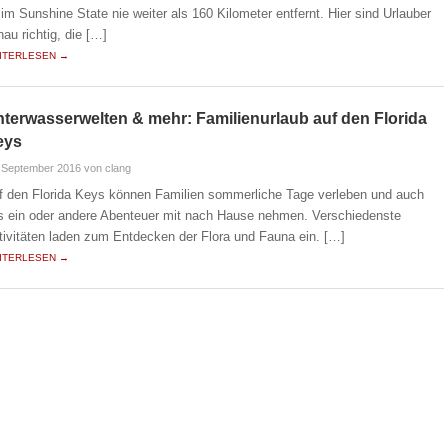
t im Sunshine State nie weiter als 160 Kilometer entfernt. Hier sind Urlauber
nau richtig, die […]
ITERLESEN →
terwasserwelten & mehr: Familienurlaub auf den Florida
eys
 September 2016
von clang
f den Florida Keys können Familien sommerliche Tage verleben und auch
s ein oder andere Abenteuer mit nach Hause nehmen. Verschiedenste
tivitäten laden zum Entdecken der Flora und Fauna ein. […]
ITERLESEN →