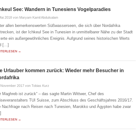
hkeul See: Wandern in Tunesiens Vogelparadies
Mai 2018
von Maryam Kamil Abdulsalam
ter allen bemerkenswerten Süßwasserseen, die sich über Nordafrika
strecken, ist der Ichkeul See in Tunesien in unmittelbarer Nähe zu der Stadt
zerte ein außergewöhnliches Ereignis. Aufgrund seines historischen Werts
d […]
ITERLESEN →
e Urlauber kommen zurück: Wieder mehr Besucher in
rdafrika
. November 2017
von Tobias Kurz
r Maghreb ist zurück“ – das sagte Martin Wittwer, Chef des
iseveranstalters TUI Suisse, zum Abschluss des Geschäftsjahres 2016/17.
e Nachfrage nach Reisen nach Tunesien, Marokko und Ägypten habe zwar
]
ITERLESEN →