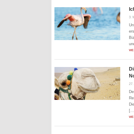
Ic
3. 
Un
er
Bi
un
WE
Di
No
27
De
Re
Di
[…
WE