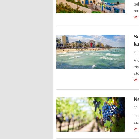
be
me
WE
So
l
25.
Vi
er
st
WE
Ne
20.
Tu
si
WE