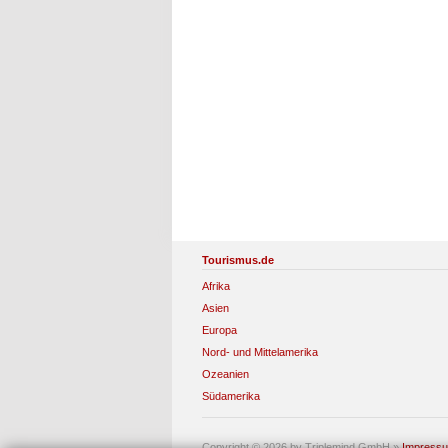
Tourismus.de
Afrika
Asien
Europa
Nord- und Mittelamerika
Ozeanien
Südamerika
Copyright © 2026 by Triplemind GmbH
»
Impress