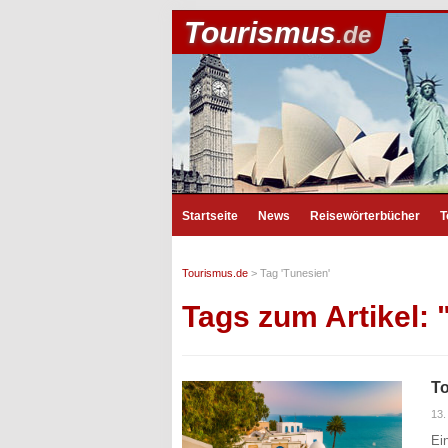
Tourismus
.de
Startseite
News
Reisewörterbücher
T
Tourismus.de
>
Tag 'Tunesien'
Tags zum Artikel: 
To
13
Ei