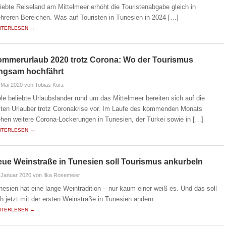
liebte Reiseland am Mittelmeer erhöht die Touristenabgabe gleich in
hreren Bereichen. Was auf Touristen in Tunesien in 2024 […]
ITERLESEN →
mmerurlaub 2020 trotz Corona: Wo der Tourismus
angsam hochfährt
 Mai 2020
von Tobias Kurz
ele beliebte Urlaubsländer rund um das Mittelmeer bereiten sich auf die
sten Urlauber trotz Coronakrise vor. Im Laufe des kommenden Monats
ehen weitere Corona-Lockerungen in Tunesien, der Türkei sowie in […]
ITERLESEN →
ue Weinstraße in Tunesien soll Tourismus ankurbeln
 Januar 2020
von Ilka Rosemeier
nesien hat eine lange Weintradition – nur kaum einer weiß es. Und das soll
ch jetzt mit der ersten Weinstraße in Tunesien ändern.
ITERLESEN →