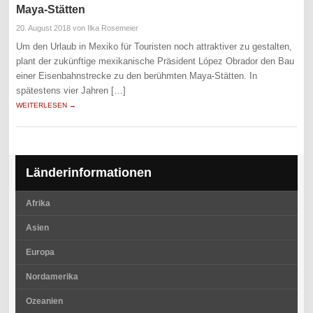
Maya-Stätten
20. August 2018
von Ilka Rosemeier
Um den Urlaub in Mexiko für Touristen noch attraktiver zu gestalten,
plant der zukünftige mexikanische Präsident López Obrador den Bau
einer Eisenbahnstrecke zu den berühmten Maya-Stätten. In
spätestens vier Jahren […]
WEITERLESEN →
Länderinformationen
Afrika
Asien
Europa
Nordamerika
Ozeanien