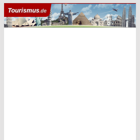
Tourismus
.de