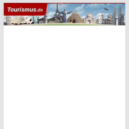
Tourismus
.de