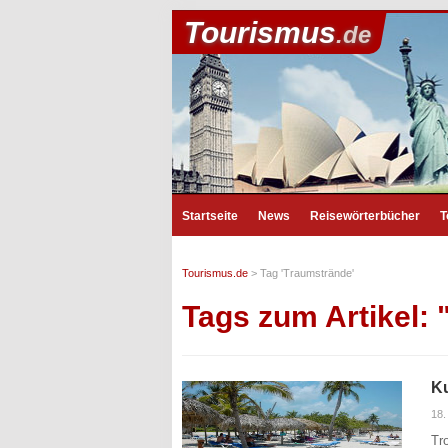
Tourismus
.de
Startseite
News
Reisewörterbücher
T
Tourismus.de
>
Tag 'Traumstrände'
Tags zum Artikel:
Ku
18.
Tr