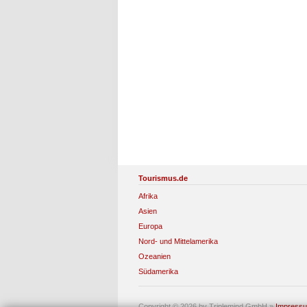
Tourismus.de
Afrika
Asien
Europa
Nord- und Mittelamerika
Ozeanien
Südamerika
Copyright © 2026 by Triplemind GmbH
»
Impress