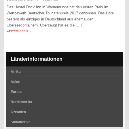
Das Hostel Dock Inn in Warnemünde hat den ersten Preis im
Wettbewerb Deutscher Touristenpreis 2017 gewonnen. Das Hotel
besteht als einziges in Deutschland aus ehemaligen
Überseecontainern. Überzeugt hat es die […]
WEITERLESEN →
Länderinformationen
Afrika
Asien
Europa
Nordamerika
Ozeanien
Südamerika