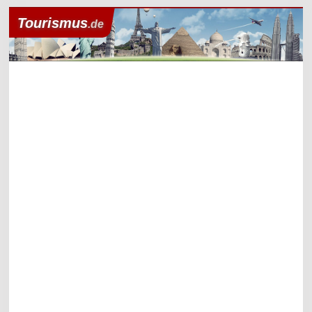
Tourismus
.de