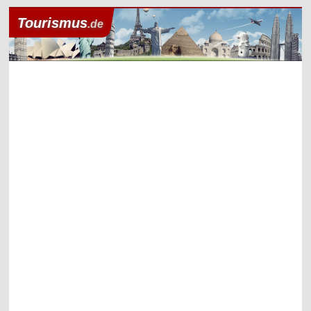
Tourismus
.de