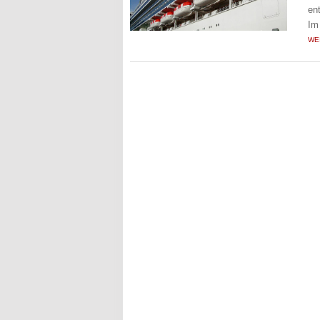
en
Im
WE