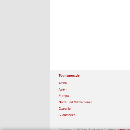
Tourismus.de
Afrika
Asien
Europa
Nord- und Mittelamerika
Ozeanien
Südamerika
Copyright © 2026 by Triplemind GmbH
»
Impress