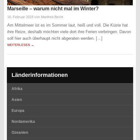
Marseille – warum nicht mal im Winter?
16. Februar 2018
von Manfred Becht
Am Mittelmeer ist es im Sommer laut, heiß und voll. Die Küste hat
ihre Reize, deshalb möchten viele dort ihre Ferien verbringen. Davon
soll hier auch überhaupt nicht abgeraten werden. […]
WEITERLESEN →
Länderinformationen
Afrika
Asien
Europa
Nordamerika
Ozeanien