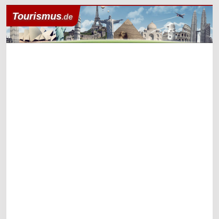
Tourismus
.de