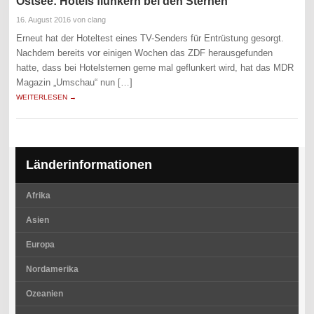
Ostsee: Hotels flunkern bei den Sternen
16. August 2016
von clang
Erneut hat der Hoteltest eines TV-Senders für Entrüstung gesorgt.
Nachdem bereits vor einigen Wochen das ZDF herausgefunden
hatte, dass bei Hotelsternen gerne mal geflunkert wird, hat das MDR
Magazin „Umschau“ nun […]
WEITERLESEN →
Länderinformationen
Afrika
Asien
Europa
Nordamerika
Ozeanien