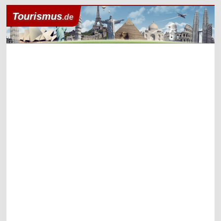
Tourismus
.de