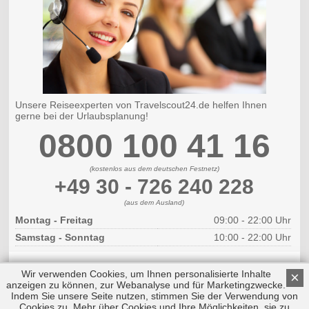
Unsere Reiseexperten von Travelscout24.de helfen Ihnen
gerne bei der Urlaubsplanung!
0800 100 41 16
(kostenlos aus dem deutschen Festnetz)
+49 30 - 726 240 228
(aus dem Ausland)
Montag - Freitag
09:00 - 22:00 Uhr
Samstag - Sonntag
10:00 - 22:00 Uhr
Wir verwenden Cookies, um Ihnen personalisierte Inhalte
×
anzeigen zu können, zur Webanalyse und für Marketingzwecke.
Indem Sie unsere Seite nutzen, stimmen Sie der Verwendung von
Cookies zu. Mehr über Cookies und Ihre Möglichkeiten, sie zu
Copyright © 2026 by Triplemind GmbH
Nach oben