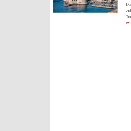
Du
zu
To
WE