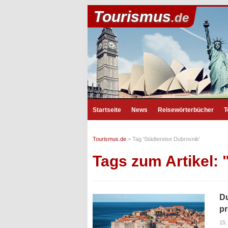
Tourismus
.de
Startseite
News
Reisewörterbücher
T
Tourismus.de
>
Tag 'Städtereise Dubrovnik'
Tags zum Artikel: 
Du
pr
15.