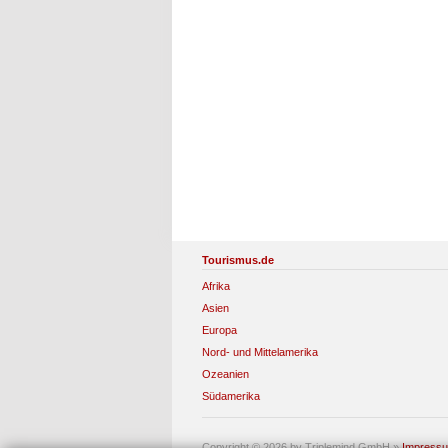
Tourismus.de
Afrika
Asien
Europa
Nord- und Mittelamerika
Ozeanien
Südamerika
Copyright © 2026 by Triplemind GmbH
»
Impress