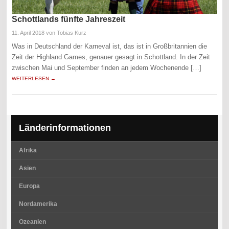
Schottlands fünfte Jahreszeit
11. April 2018
von Tobias Kurz
Was in Deutschland der Karneval ist, das ist in Großbritannien die
Zeit der Highland Games, genauer gesagt in Schottland. In der Zeit
zwischen Mai und September finden an jedem Wochenende […]
WEITERLESEN →
Länderinformationen
Afrika
Asien
Europa
Nordamerika
Ozeanien