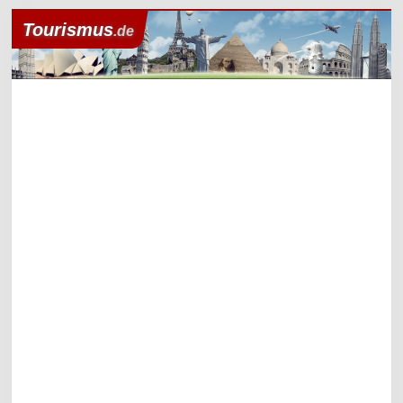
Tourismus
.de