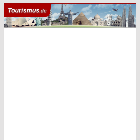
Tourismus
.de