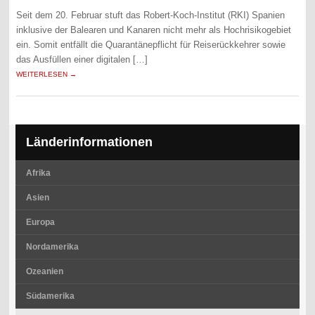
Seit dem 20. Februar stuft das Robert-Koch-Institut (RKI) Spanien
inklusive der Balearen und Kanaren nicht mehr als Hochrisikogebiet
ein. Somit entfällt die Quarantänepflicht für Reiserückkehrer sowie
das Ausfüllen einer digitalen […]
WEITERLESEN →
Länderinformationen
Afrika
Asien
Europa
Nordamerika
Ozeanien
Südamerika