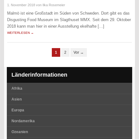
1. November 2018
von Ilka Rosemeier
Malmö ist eine Großstadt im Süden von Schweden. Dort gibt es das
Disgusting Food Museum im Slagthuset MMX. Seit dem 29. Oktober
2018 kann man hier in einer Ausstellung ekelhafte […]
WEITERLESEN →
1
2
Vor →
Länderinformationen
Afrika
Asien
Europa
Nordamerika
Ozeanien