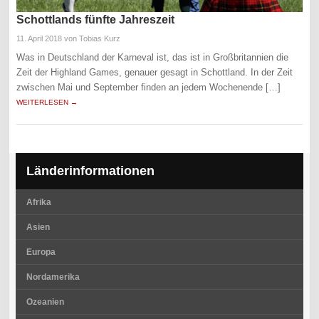
Schottlands fünfte Jahreszeit
11. April 2018
von Tobias Kurz
Was in Deutschland der Karneval ist, das ist in Großbritannien die
Zeit der Highland Games, genauer gesagt in Schottland. In der Zeit
zwischen Mai und September finden an jedem Wochenende […]
WEITERLESEN →
Länderinformationen
Afrika
Asien
Europa
Nordamerika
Ozeanien