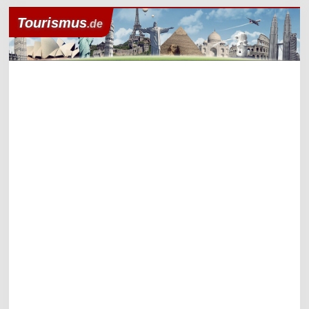
Tourismus
.de