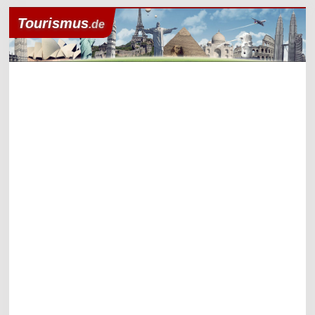
Tourismus
.de