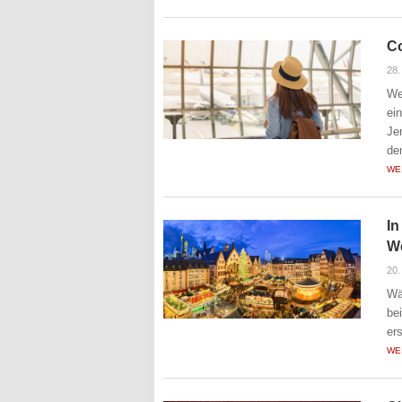
Co
28.
We
ei
Je
de
WE
In
W
20
Wä
be
er
WE