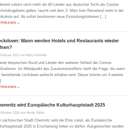
hrend zuletzt noch mehr als 60 Länder aus deutscher Sicht als Corona-
chrisikogebiete galten, taucht seit dem 3. März kein Reiseland mehr in der
sikoliste auf. Ab sofort bestimmen neue Einstufungskriterien […]
ITERLESEN →
ockdown: Wann werden Hotels und Restaurants wieder
ffnen?
 Februar 2021
von Mary Hammler
eute besprechen Bund und Länder den weiteren Verlauf der Corona-
ßnahmen. Im Mittelpunkt des Zusammentreffens steht die Frage, bis wann
r bestehende Lockdown aufrecht erhalten wird. Dieser könnte um 4 weitere
]
ITERLESEN →
emnitz wird Europäische Kulturhauptstadt 2025
 Oktober 2020
von Nicole Sälzle
r sächsischen Stadt Chemnitz wird die Ehre zuteil, als Europäische
lturhauptstadt 2025 in Erscheinung treten zu dürfen. Ausgestochen wurden