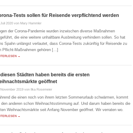
rona-Tests sollen für Reisende verpflichtend werden
 Juli 2020
von Mary Hammler
gen der Corona-Pandemie wurden inzwischen diverse Maßnahmen
ngeführt, die eine weitere unhaltbare Ausbreitung verhindern sollen. So hat
ns Spahn unlängst verlautet, dass Corona-Tests zukünftig für Reisende zu
n Pflicht-Maßnahmen gehören […]
ITERLESEN →
 diesen Städten haben bereits die ersten
eihnachtsmärkte geöffnet
. November 2019
von Ilka Rosemeier
hrend die einen noch von ihrem letzten Sommerurlaub schwärmen, kommt
i den anderen schon Weihnachtsstimmung auf. Und darum haben bereits die
sten Weihnachtsmärkte seit Anfang November geöffnet. Wir verraten wo.
ITERLESEN →