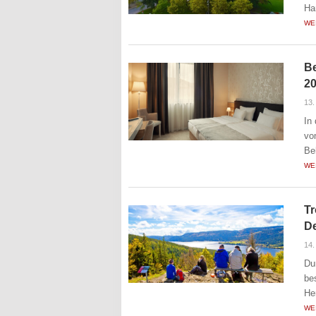
Ha
WE
Be
20
13.
In
vo
Be
WE
Tr
D
14.
Du
be
He
WE