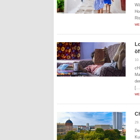
Wä
Ho
Ri
WE
L
ö
10.
cH
Ma
de
[…
WE
Ch
29.
De
Ku