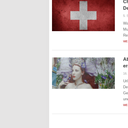
Ch
D
5. 
Wa
Mu
Re
WE
Ab
e
16
Ur
De
Ge
un
WE