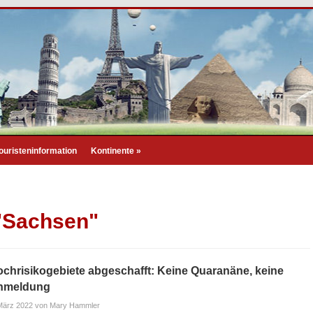
ouristeninformation
Kontinente
»
 "Sachsen"
chrisikogebiete abgeschafft: Keine Quaranäne, keine
nmeldung
März 2022
von Mary Hammler