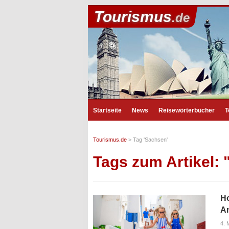
Tourismus
.de
Startseite
News
Reisewörterbücher
T
Tourismus.de
>
Tag 'Sachsen'
Tags zum Artikel:
Ho
A
4. 