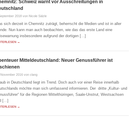
emnitz: Schweiz warnt vor Ausschreitungen in
eutschland
September 2018
von Nicole Sälzle
s sich derzeit in Chemnitz zuträgt, beherrscht die Medien und ist in aller
nde. Nun kann man auch beobachten, wie das das erste Land eine
isewarnung insbesondere aufgrund der dortigen […]
ITERLESEN →
enteuer Mitteldeutschland: Neuer Genussführer ist
rschienen
. November 2016
von clang
laub in Deutschland liegt im Trend. Doch auch vor einer Reise innerhalb
utschlands möchte man sich umfassend informieren. Der dritte „Kultur- und
nussführer“ für die Regionen Mittelthüringen, Saale-Unstrut, Westsachsen
d […]
ITERLESEN →