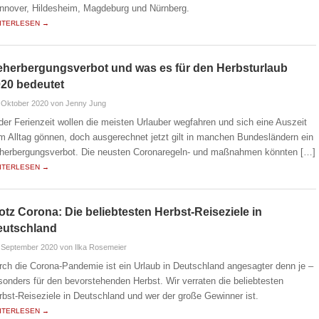
nnover, Hildesheim, Magdeburg und Nürnberg.
ITERLESEN →
herbergungsverbot und was es für den Herbsturlaub
20 bedeutet
 Oktober 2020
von Jenny Jung
 der Ferienzeit wollen die meisten Urlauber wegfahren und sich eine Auszeit
m Alltag gönnen, doch ausgerechnet jetzt gilt in manchen Bundesländern ein
herbergungsverbot. Die neusten Coronaregeln- und maßnahmen könnten […]
ITERLESEN →
otz Corona: Die beliebtesten Herbst-Reiseziele in
eutschland
 September 2020
von Ilka Rosemeier
rch die Corona-Pandemie ist ein Urlaub in Deutschland angesagter denn je –
sonders für den bevorstehenden Herbst. Wir verraten die beliebtesten
rbst-Reiseziele in Deutschland und wer der große Gewinner ist.
ITERLESEN →