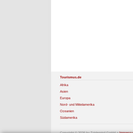
Tourismus.de
Afrika
Asien
Europa
Nord- und Mittelamerika
Ozeanien
Südamerika
Copyright © 2026 by Triplemind GmbH
»
Impress