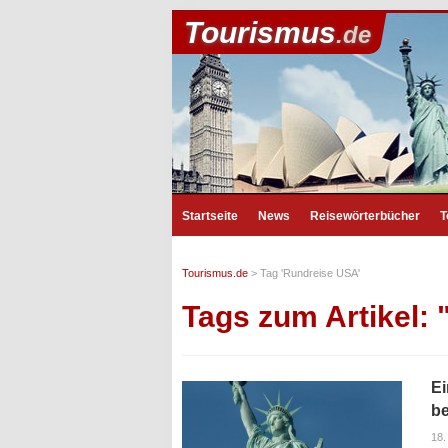
Tourismus
.de
Startseite
News
Reisewörterbücher
T
Tourismus.de
>
Tag 'Rundreise USA'
Tags zum Artikel:
Ei
be
18.