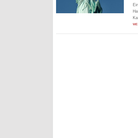
Ei
Ha
Ka
WE