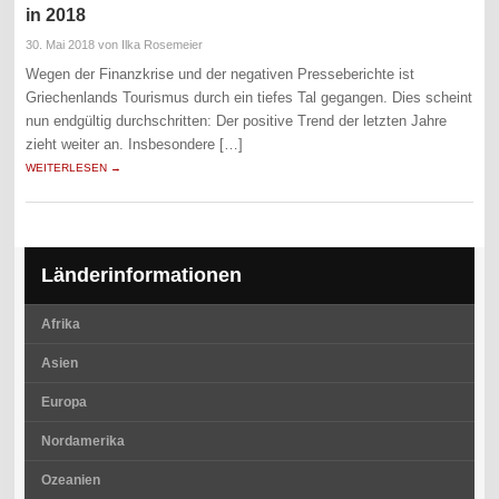
in 2018
30. Mai 2018
von Ilka Rosemeier
Wegen der Finanzkrise und der negativen Presseberichte ist
Griechenlands Tourismus durch ein tiefes Tal gegangen. Dies scheint
nun endgültig durchschritten: Der positive Trend der letzten Jahre
zieht weiter an. Insbesondere […]
WEITERLESEN →
Länderinformationen
Afrika
Asien
Europa
Nordamerika
Ozeanien