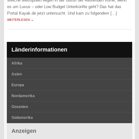
Welche Metropolen liegen in der Gunst der Reisenden vorne, wenn
es um Luxus – oder Low Budget Unterkünfte geht? Das hat das
Portal Kayak.de jetzt untersucht. Und kam zu folgendem […]
WEITERLESEN →
Länderinformationen
Afrika
Asien
Europa
Nordamerika
Ozeanien
Südamerika
Anzeigen